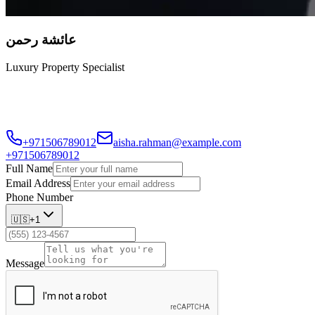
عائشة رحمن
Luxury Property Specialist
عائشة متخصصة في العقارات الفاخرة تركز على العملاء من
أصحاب الثروات العالية الذين يبحثون عن عقارات حصرية في دبي.
+971506789012
aisha.rahman@example.com
+971506789012
Full Name
Email Address
Phone Number
🇺🇸
+1
Message