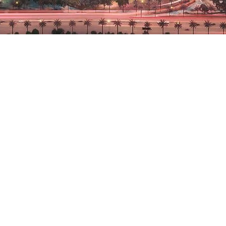
اختبر الحياة الفاخرة في برج رويال، برج سكني مميز في قلب وسط مدينة دبي. يوفر هذا التطوير المرموق إطلالات خلابة على برج خليفة ونافورة دبي.